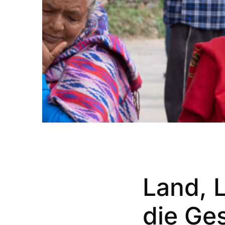
Land, 
die
Ges