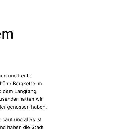
dem
Land und Leute
chöne Bergkette im
d dem Langtang
usender hatten wir
üler genossen haben.
rbaut und alles ist
und haben die Stadt