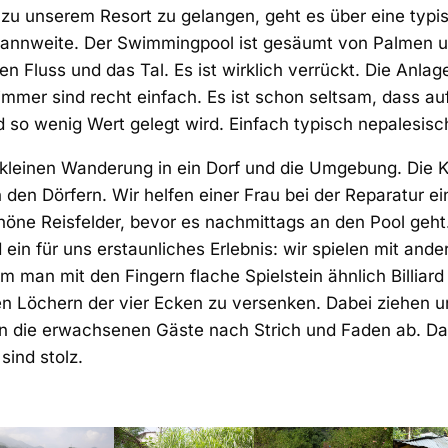
zu unserem Resort zu gelangen, geht es über eine typ
Spannweite. Der Swimmingpool ist gesäumt von Palmen u
en Fluss und das Tal. Es ist wirklich verrückt. Die Anlag
immer sind recht einfach. Es ist schon seltsam, dass auf
so wenig Wert gelegt wird. Einfach typisch nepalesisc
r kleinen Wanderung in ein Dorf und die Umgebung. Die K
 den Dörfern. Wir helfen einer Frau bei der Reparatur e
höne Reisfelder, bevor es nachmittags an den Pool ge
ein für uns erstaunliches Erlebnis: wir spielen mit and
dem man mit den Fingern flache Spielstein ähnlich Billiar
den Löchern der vier Ecken zu versenken. Dabei ziehen u
n die erwachsenen Gäste nach Strich und Faden ab. Das
sind stolz.