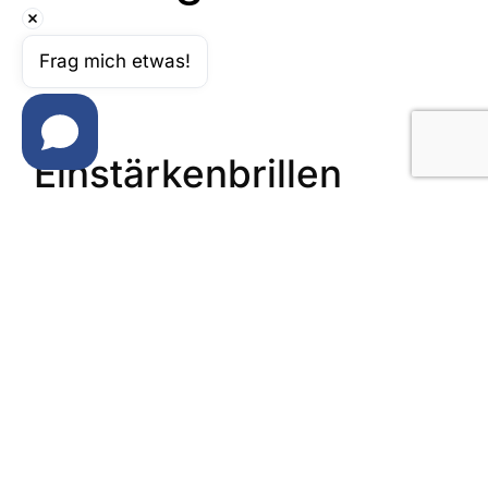
Frag mich etwas!
Einstärkenbrillen
so individuell wie ihre sichtweisen
Gleitsichtbrillen
perspektivwechsel leicht gemacht
Arbeitsplatzbrillen
für büro und bildschirm