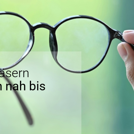
läsern
 nah bis