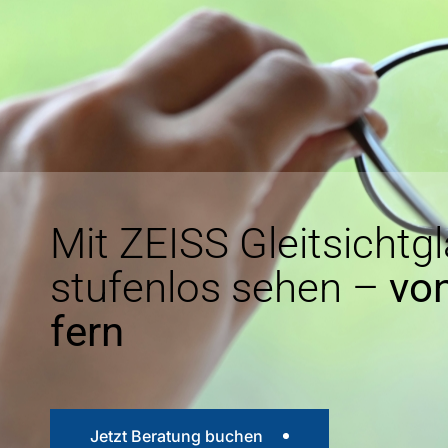
Mit ZEISS Gleitsichtg
stufenlos sehen –
von
fern
Jetzt Beratung buchen