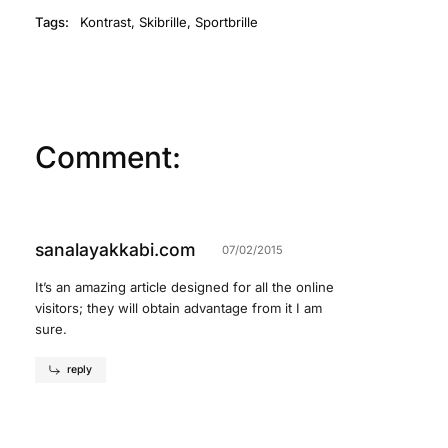
Tags:
Kontrast
,
Skibrille
,
Sportbrille
Comment:
sanalayakkabi.com
07/02/2015
It’s an amazing article designed for all the online
visitors; they will obtain advantage from it I am
sure.
reply